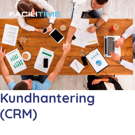
Hoppa
till
MENY
innehåll
Kundhantering
(CRM)