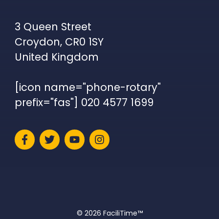
3 Queen Street
Croydon, CR0 1SY
United Kingdom
[icon name="phone-rotary"
prefix="fas"] 020 4577 1699
© 2026 FaciliTime™