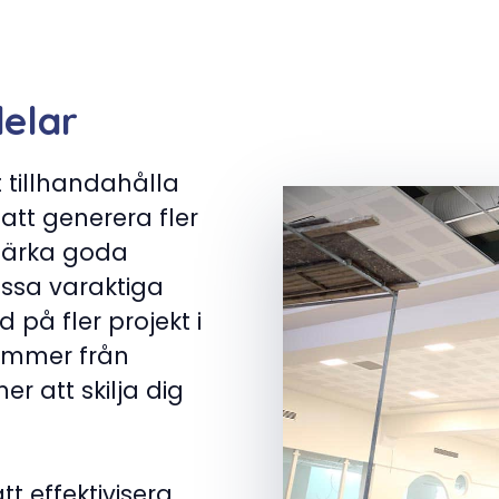
delar
 tillhandahålla
 att generera fler
stärka goda
essa varaktiga
 på fler projekt i
kommer från
r att skilja dig
t effektivisera