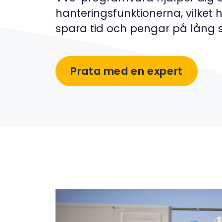
hanteringsfunktionerna, vilket h
spara tid och pengar på lång si
Prata med en expert