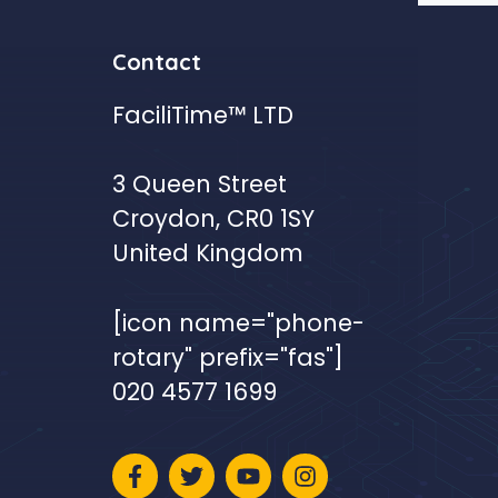
Contact
FaciliTime™ LTD
3 Queen Street
Croydon, CR0 1SY
United Kingdom
[icon name="phone-
rotary" prefix="fas"]
020 4577 1699