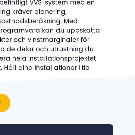
befintligt VVS-system med en
ning kräver planering,
kostnadsberäkning. Med
programvara kan du uppskatta
täkter och vinstmarginaler för
era de delar och utrustning du
ra hela installationsprojektet
t. Håll dina installationer i tid
r