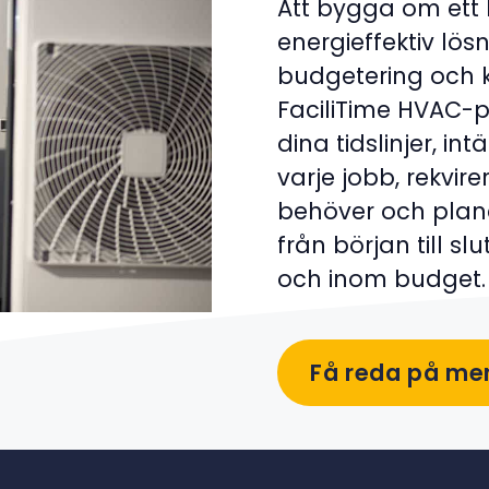
Att bygga om ett 
energieffektiv lös
budgetering och 
FaciliTime HVAC-
dina tidslinjer, in
varje jobb, rekvir
behöver och plane
från början till slu
och inom budget.
Få reda på me