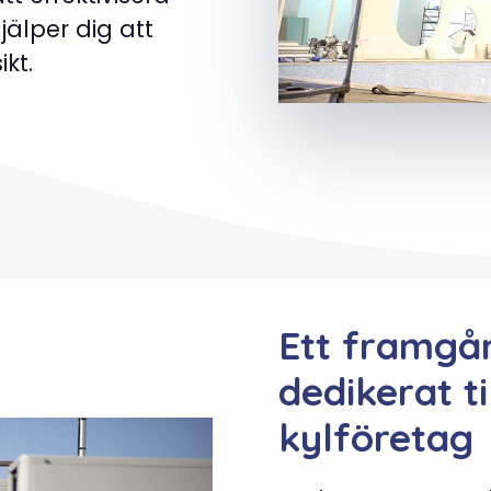
jälper dig att
kt.
Ett framgå
dedikerat t
kylföretag