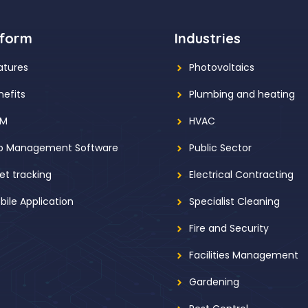
tform
Industries
atures
Photovoltaics
nefits
Plumbing and heating
RM
HVAC
b Management Software
Public Sector
eet tracking
Electrical Contracting
bile Application
Specialist Cleaning
Fire and Security
Facilities Management
Gardening