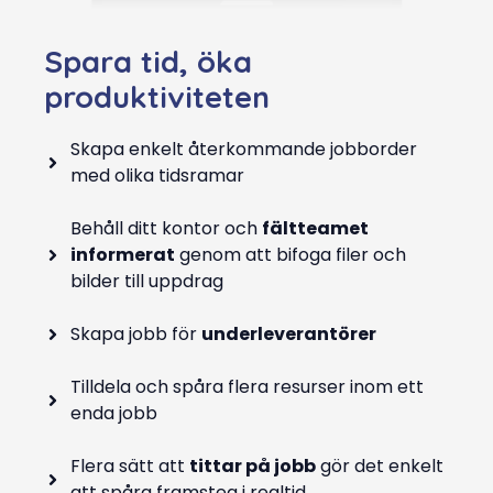
Spara tid, öka
produktiviteten
Skapa enkelt återkommande jobborder
med olika tidsramar
Behåll ditt kontor och
fältteamet
informerat
genom att bifoga filer och
bilder till uppdrag
Skapa jobb för
underleverantörer
Tilldela och spåra flera resurser inom ett
enda jobb
Flera sätt att
tittar på jobb
gör det enkelt
att spåra framsteg i realtid