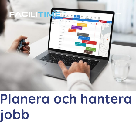
Hoppa
till
MENY
innehåll
Planera och hantera
jobb