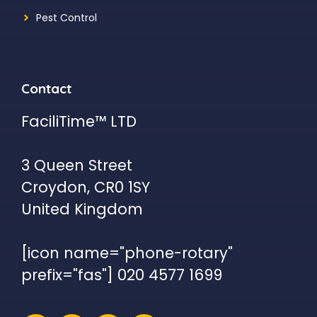
Pest Control
Contact
FaciliTime™ LTD
3 Queen Street
Croydon, CR0 1SY
United Kingdom
[icon name="phone-rotary"
prefix="fas"] 020 4577 1699